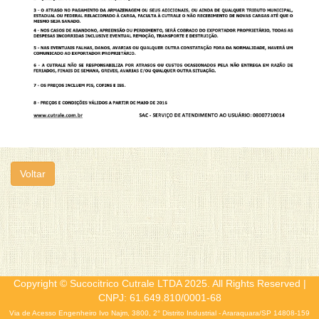
Voltar
Copyright © Sucocitrico Cutrale LTDA 2025. All Rights Reserved |
CNPJ: 61.649.810/0001-68
Via de Acesso Engenheiro Ivo Najm, 3800, 2° Distrito Industrial - Araraquara/SP 14808-159