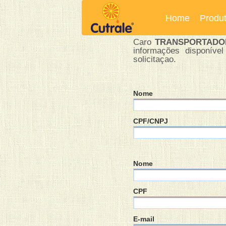
Home
Produ
Caro
TRANSPORTADO
informações disponíve
solicitaçao.
Nome
CPF/CNPJ
Nome
CPF
E-mail