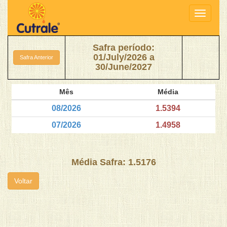
Toggle
navigati
Safra período:
01/July/2026 a
Safra Anterior
30/June/2027
Mês
Média
08/2026
1.5394
07/2026
1.4958
Média Safra: 1.5176
Voltar