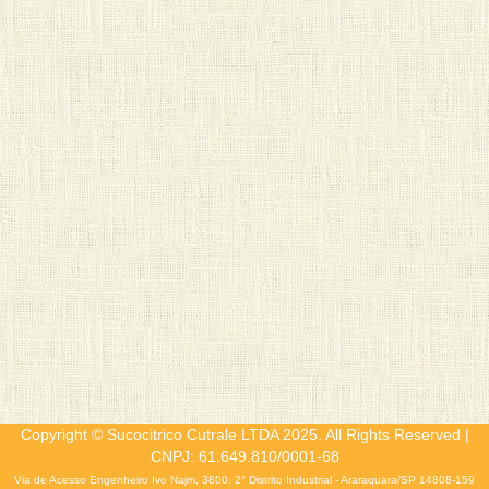
Copyright © Sucocitrico Cutrale LTDA 2025. All Rights Reserved |
CNPJ: 61.649.810/0001-68
Via de Acesso Engenheiro Ivo Najm, 3800, 2° Distrito Industrial - Araraquara/SP 14808-159